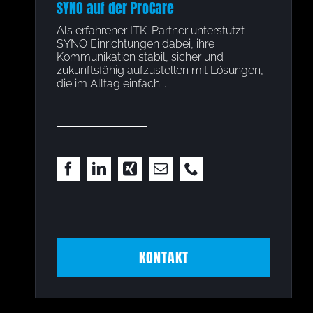
ediso-
SYNO auf der ProCare
Koopera
Als erfahrener ITK-Partner unterstützt
Gemeins
SYNO Einrichtungen dabei, ihre
unsere S
o-
Kommunikation stabil, sicher und
ihrem We
zukunftsfähig aufzustellen mit Lösungen,
unterstü
die im Alltag einfach...
KONTAKT