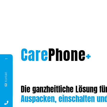
Care
Phone
+
←
←
Kontakt
Kontakt
Die ganzheitliche Lösung fü
Auspacken, einschalten un