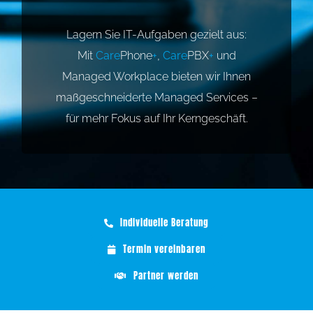
Lagern Sie IT-Aufgaben gezielt aus:
Stellenangebote
Mit
Care
Phone
+
,
Care
PBX
+
und
Kontakt
Managed Workplace bieten wir Ihnen
maßgeschneiderte Managed Services –
SYNO Kundenservice
für mehr Fokus auf Ihr Kerngeschäft.
Individuelle Beratung
Termin vereinbaren
Partner werden