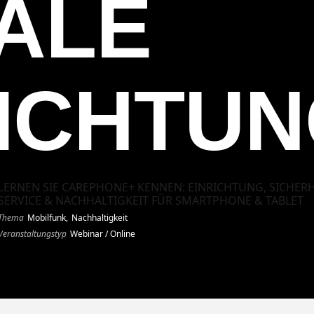
ALE
RICHTU
LERNEN SIE CAREPHONE+ KENNEN: EINRICHTUNG, SICHE
SERVICE & NACHHALTIGKEIT FÜR SMARTPHONE & TABLET
Thema
Mobilfunk,
Nachhaltigkeit
Veranstaltungstyp
Webinar / Online