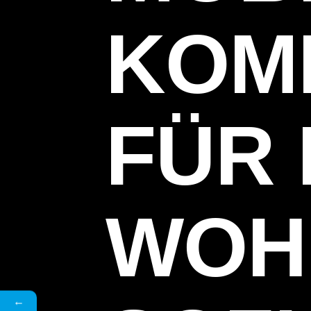
KOM
FÜR 
WOH
←