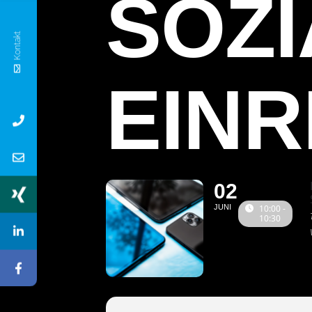
SOZI
Kontakt
EIN
02
JUNI
10:00 -
10:30