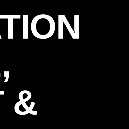
TION
,
 &