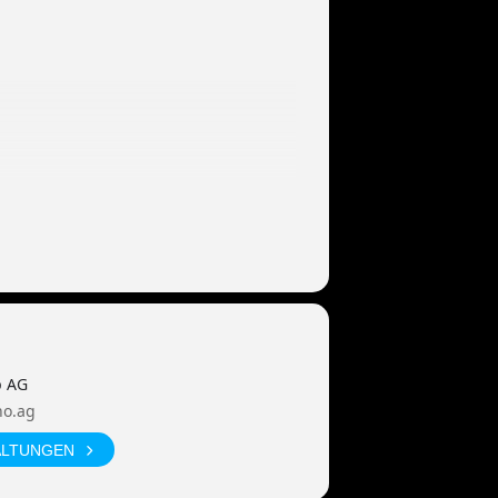
p AG
no.ag
ALTUNGEN