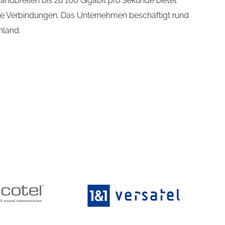
Bandbreiten bis zu 100 Gigabit pro Sekunde bietet
ge Verbindungen. Das Unternehmen beschäftigt rund
hland.
lingen
Ter Hell GmbH
seit Jahren Kunde bei
„Mit manchem Dienstleister macht es
ttlerweile hunderte...
einfach Spaß zusammenzuarbeiten.
SYNO ist einer davon....