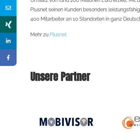
Umsatz von rund 200 Millionen Euro erzielt. Mit 
Plusnet seinen Kunden besonders leistungsfähi
400 Mitarbeiter an 10 Standorten in ganz Deutsc
Mehr zu
Plusnet
.
Unsere Partner
REMONDIS-Gruppe
Stadtwerke Ess
t
„SYNO arbeitet jederzeit daran, die
„Wir sind bereits 
Kundenbedürfnisse aufzunehmen und zu
SYNO und haben mi
verstehen, um so...