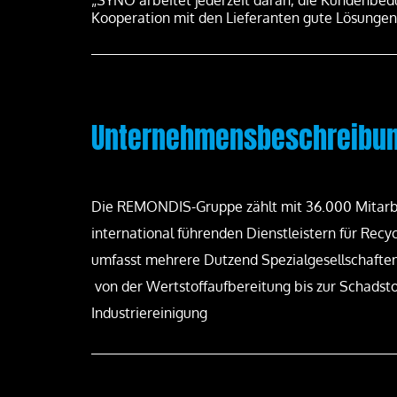
„SYNO arbeitet jederzeit daran, die Kundenbed
Kooperation mit den Lieferanten gute Lösungen 
VO-
„Hervorzuheben ist die verbesserte
„Neben der zuve
.
Wirtschaftlichkeit durch die
schätzen wir vor
Zusammenarbeit mit SYNO.“
Erreichbarkeit un
Unternehmensbeschreibun
Die REMONDIS-Gruppe zählt mit 36.000 Mitarbe
international führenden Dienstleistern für Rec
umfasst mehrere Dutzend Spezialgesellschaften
von der Wertstoffaufbereitung bis zur Schads
Industriereinigung