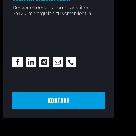
: Die
Der Vorteil der Zusammenarbeit mit
SYNO konnte u
as
SYNO im Vergleich zu vorher liegt in...
Durchführung
und die Qualitä
KONTAKT