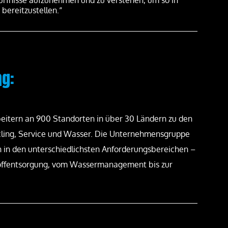
ürfnisse aufzunehmen und zu verstehen, um so in
bereitzustellen.“
rlässigen Betreuung
Hier wird Mobilfunk einfach gemacht
 allem die gute
Ansprechpartner sind kompetent, d
d...
Know-How beeindruckend...
g:
itern an 900 Standorten in über 30 Ländern zu den
ycling, Service und Wasser. Die Unternehmensgruppe
 in den unterschiedlichsten Anforderungsbereichen –
toffentsorgung, vom Wassermanagement bis zur