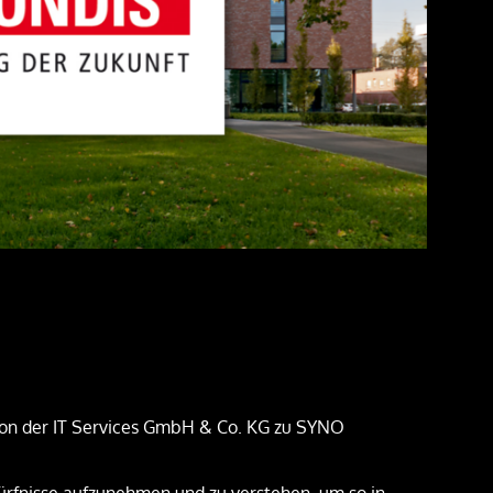
ion der IT Services GmbH & Co. KG zu SYNO
stics GmbH
Tempur Sealy DACH GmbH