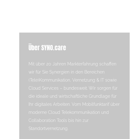
Über SYNO.care
Mit über 20 Jahren Markterfahrung schaffen
wir für Sie Synergien in den Bereichen
(Tele)Kommunikation, Vernetzung & IT sowie
Cloud Services – bundesweit. Wir sorgen für
die ideale und wirtschaftliche Grundlage für
Ihr digitales Arbeiten. Vom Mobilfunktarif über
moderne Cloud Telekommunikation und
Collaboration Tools bis hin zur
Standortvernetzung.