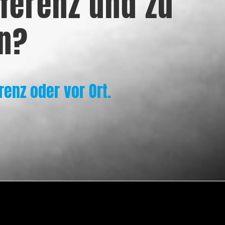
ferenz und zu
n?
renz oder vor Ort.