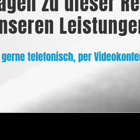
agen zu dieser Re
nseren Leistunge
 gerne telefonisch, per Videokonfe