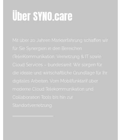
Über SYNO.care
Mit über 20 Jahren Markterfahrung schaffen wir
für Sie Synergien in den Bereichen
(Tele)Kommunikation, Vernetzung & IT sowie
Cloud Services – bundesweit. Wir sorgen für
die ideale und wirtschaftliche Grundlage für Ihr
digitales Arbeiten. Vom Mobilfunktarif über
moderne Cloud Telekommunikation und
Collaboration Tools bis hin zur
Standortvernetzung.