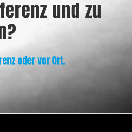
ferenz und zu
n?
renz oder vor Ort.