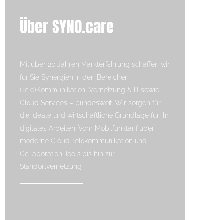
Über SYNO.care
Mit über 20 Jahren Markterfahrung schaffen wir
für Sie Synergien in den Bereichen
(Tele)Kommunikation, Vernetzung & IT sowie
Cloud Services – bundesweit. Wir sorgen für
die ideale und wirtschaftliche Grundlage für Ihr
digitales Arbeiten. Vom Mobilfunktarif über
moderne Cloud Telekommunikation und
Collaboration Tools bis hin zur
Standortvernetzung.