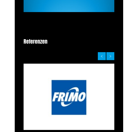
Referenzen
‹
›