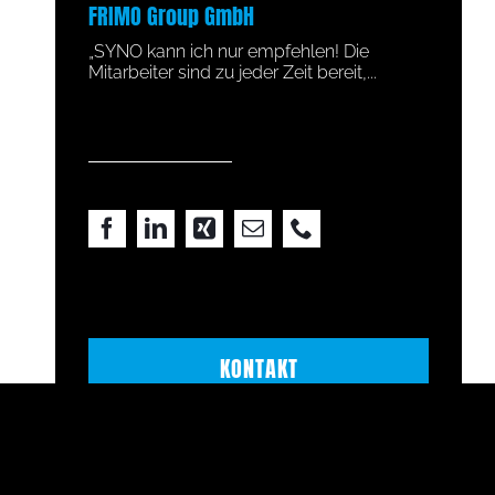
FRIMO Group GmbH
Adcubu
cht es
„SYNO kann ich nur empfehlen! Die
„Seit Ja
iten. SYNO
Mitarbeiter sind zu jeder Zeit bereit,...
Fragen 
KONTAKT